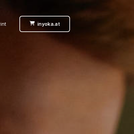
int
inyoka.at