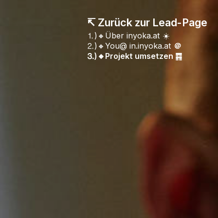
↸ Zurück zur Lead-Page
⒈)🔸Über inyoka.at ☀️
⒉)🔸You@ in.inyoka.at
＠
⒊)🔸Projekt umsetzen ䷴