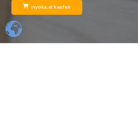
inyoka.at kaufen
Scrol
554
22
K
K
Total Downloads
Daily Visitors
99
526
%
K
Positive Rating
Happy Users