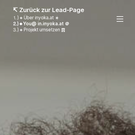
↸ Zurück zur Lead-Page
⒈)🔸Über inyoka.at ☀️
⒉)🔸You@ in.inyoka.at
＠
⒊)🔸Projekt umsetzen ䷴