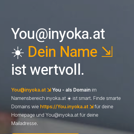
You@inyoka.at
☀️
Dein Name ⇲
ist wertvoll.
You@inyoka.at
⇲
You - als Domain
im
Namensbereich inyoka.at ☀️ ist smart. Finde smarte
Domains wie
https://You.inyoka.at ⇲
für deine
Homepage und
You@inyoka.at
für deine
Mailadresse.